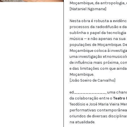
Moçambique, da antropologia, c
[Nataniel Ngomane]
Nesta obra é robusta a evidên
processos da radiodifusão e da
sublinha o papel da tecnologia
música — e não apenas na sua 
populações de Moçambique. De fa
Moçambique coloca à investiga
uma investigação etnomusicoló
de influência mais próxima, co
e das limitações com que aind
Moçambique.
[João Soeiro de Carvalho]
ed.___________, uma chancela 
da colaboração entre o
Teatro
Teodósio e José Maria Vieira Me
performativas contemporâneas.
oriundos de diversas disciplin
na atualidade.