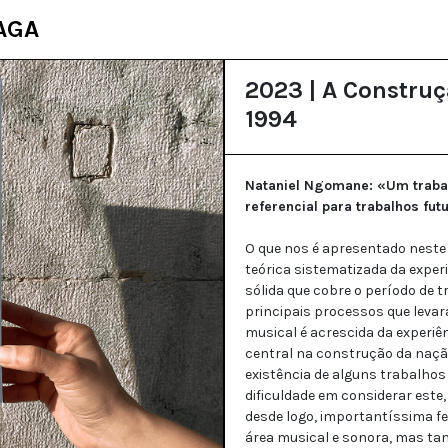
AGA
2023 | A Constru
1994
Nataniel Ngomane: «Um trabal
referencial para trabalhos fu
O que nos é apresentado neste 
teórica sistematizada da expe
sólida que cobre o período de t
principais processos que levar
musical é acrescida da experiê
central na construção da naç
existência de alguns trabalho
dificuldade em considerar este
desde logo, importantíssima f
área musical e sonora, mas ta