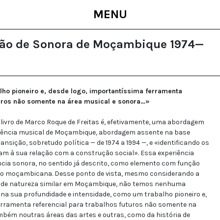
MENU
ção de Sonora de Moçambique 1974—
ho pioneiro e, desde logo, importantíssima ferramenta
turos não somente na área musical e sonora…»
livro de Marco Roque de Freitas é, efetivamente, uma abordagem
riência musical de Moçambique, abordagem assente na base
ransição, sobretudo política — de 1974 a 1994 —, e «identificando os
am à sua relação com a construção social». Essa experiência
ncia sonora, no sentido já descrito, como elemento com função
ão moçambicana. Desse ponto de vista, mesmo considerando a
s de natureza similar em Moçambique, não temos nenhuma
, na sua profundidade e intensidade, como um trabalho pioneiro e,
erramenta referencial para trabalhos futuros não somente na
mbém noutras áreas das artes e outras, como da história de