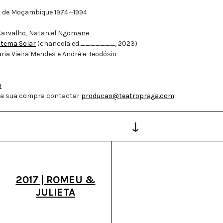
a de Moçambique 1974—1994
 Carvalho, Nataniel Ngomane
stema Solar
(chancela ed._______, 2023)
ria Vieira Mendes e André e. Teodósio
i
 a sua compra contactar
producao@teatropraga.com
↓
2017 | ROMEU &
JULIETA