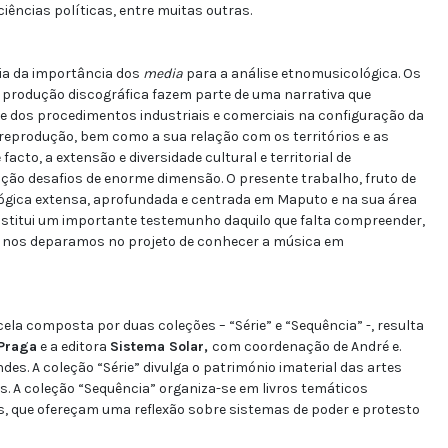
iências políticas, entre muitas outras.
cia da importância dos
media
para a análise etnomusicológica. Os
 produção discográfica fazem parte de uma narrativa que
 e dos procedimentos industriais e comerciais na configuração da
reprodução, bem como a sua relação com os territórios e as
cto, a extensão e diversidade cultural e territorial de
ção desafios de enorme dimensão. O presente trabalho, fruto de
gica extensa, aprofundada e centrada em Maputo e na sua área
nstitui um importante testemunho daquilo que falta compreender,
a nos deparamos no projeto de conhecer a música em
composta por duas coleções – “Série” e “Sequência” -, resulta
 Praga
e a editora
Sistema Solar,
com coordenação de André e.
ndes. A coleção “Série” divulga o património imaterial das artes
 A coleção “Sequência” organiza-se em livros temáticos
as, que ofereçam uma reflexão sobre sistemas de poder e protesto