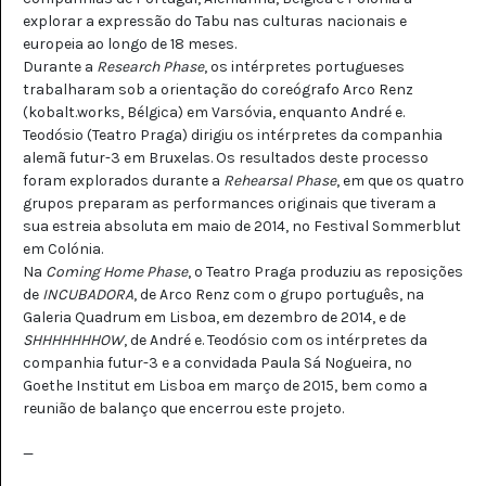
explorar a expressão do Tabu nas culturas nacionais e
europeia ao longo de 18 meses.
Durante a
Research Phase
, os intérpretes portugueses
trabalharam sob a orientação do coreógrafo Arco Renz
(kobalt.works, Bélgica) em Varsóvia, enquanto André e.
Teodósio (Teatro Praga) dirigiu os intérpretes da companhia
alemã futur-3 em Bruxelas. Os resultados deste processo
foram explorados durante a
Rehearsal Phase
, em que os quatro
grupos preparam as performances originais que tiveram a
sua estreia absoluta em maio de 2014, no Festival Sommerblut
em Colónia.
Na
Coming Home Phase
, o Teatro Praga produziu as reposições
de
INCUBADORA
, de Arco Renz com o grupo português, na
Galeria Quadrum em Lisboa, em dezembro de 2014, e de
SHHHHHHHOW
, de André e. Teodósio com os intérpretes da
companhia futur-3 e a convidada Paula Sá Nogueira, no
Goethe Institut em Lisboa em março de 2015, bem como a
reunião de balanço que encerrou este projeto.
—