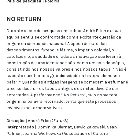
País de pesquisa |
Polónia
NO RETURN
Durante a fase de pesquisa em Lisboa, André Erlen e a sua
equipa sentiu-se confrontada com a excitante questão da
origem da identidade nacional. A época de ouro dos
descobrimentos, futebol e fátima, o império colonial, o
catolicismo, a saudade e o fado: as motivação que levam à
construção de uma identidade são como um caleidoscópio,
consistindo nos nossos valores e nos nossos tabus: “ Não é
suposto questionar a grandiosidade da história do nosso
país”. “ Quando as antigas imagens se começam a esfumar é
preciso destruir os tabus antigos e os mitos deverão ser
enterrados. A performance “ No Return”, cujo nome tem
origem na palavra retornado, tenta que este processos
invísiveis se tornem visíveis.
—
Direcção |
André Erlen (Futur3)
Intérpretação |
Dominika Biernat, Dawid Żakowski, Sean
Palmer, Joanna Wichowska (Association of Culture