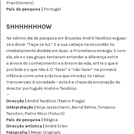
Practitioners)
País de pesquisa |
Portugal
SHHHHHHHOW
No sétimo dia da pesquisa em Bruxelas André Teodósio ergueu-
se e disse: “Faça-se luz.” E a sua cabeça na escuridão foi
imediatamente dividida em duas: a Prometeica emergiu. E com
ela, ele e o seu grupo tentaram entender a diferença entre
a árvore do conhecimento e a árvore da vida, entre o que é
proíbido e o que não é. O “fazer” e “não fazer” na primeira
infância como uma práctica que introduz os tabus
transversais à sociedade – esta é a chave da encenação do
director português André e. Teodósio.
—
Direcção |
André Teodósio (Teatro Praga)
Intérpretação |
Anja Jazeschann, Bernd Rehse, Tomasso
Tessitori, Pietro Micci (Futur3)
País de pesquisa |
Bélgica
Direcção artística |
André Erlen
Fotografia |
Meyer Originals