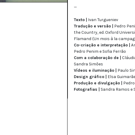
—
Texto |
Ivan Turgueniev
Tradução e versão |
Pedro Peni
the Country, ed. Oxford Univers
Flamand (Un mois à la campagne
Co-criação e interpretação |
An
Pedro Penim e Sofia Ferrão
Com a colaboração de |
Cláudia
Sandra Simões
Vídeos e iluminação |
Paulo Si
Design gráfico |
Elsa Guimarã
Produção e divulgação |
Pedro 
Fotografias |
Sandra Ramos e S