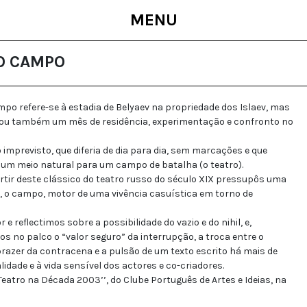
MENU
NO CAMPO
o refere-se à estadia de Belyaev na propriedade dos Islaev, mas
ficou também um mês de residência, experimentação e confronto no
imprevisto, que diferia de dia para dia, sem marcações e que
m meio natural para um campo de batalha (o teatro).
rtir deste clássico do teatro russo do século XIX pressupôs uma
 o campo, motor de uma vivência casuística em torno de
 reflectimos sobre a possibilidade do vazio e do nihil, e,
s no palco o “valor seguro” da interrupção, a troca entre o
o prazer da contracena e a pulsão de um texto escrito há mais de
idade e à vida sensível dos actores e co-criadores.
eatro na Década 2003’’, do Clube Português de Artes e Ideias, na