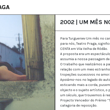
AGA
2002 | UM MÊS 
Para Turgueniev Um mês no camp
para nós, Teatro Praga, signi
CENTA em Vila Velha de Ródão.
A proposta era um espectáculo 
assumia a nossa passagem de u
O trabalho que realizámos a pa
relação com um meio estranho,
tropeções sucessivos no amor.
Apoiámo-nos no legado do autor e
esticando mais a corda, pusemo
objecto e o sujeito artístico, 
um século, que trouxemos à real
Projecto Vencedor do Prémio ‘’T
categoria de reposição.