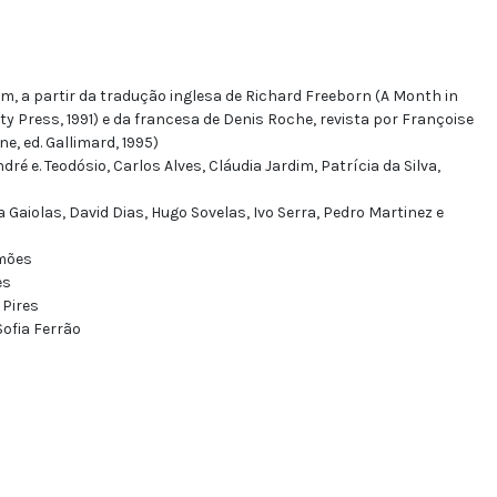
m, a partir da tradução inglesa de Richard Freeborn (A Month in
ity Press, 1991) e da francesa de Denis Roche, revista por Françoise
, ed. Gallimard, 1995)
dré e. Teodósio, Carlos Alves, Cláudia Jardim, Patrícia da Silva,
 Gaiolas, David Dias, Hugo Sovelas, Ivo Serra, Pedro Martinez e
mões
es
Pires
ofia Ferrão