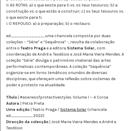
II. AS ROTAS: a) o que existe para ti vs. os teus tesouros; b) a
construção vs. o que estás a construir; c) os teus tesouros vs.
o que existe para ti.
I. O REPOUSO: a) a preparação; b) o restauro.
ed.___________, uma chancela composta por duas
coleções – “Série” e “Sequência” -, resulta da colaboração
entre o
Teatro Praga
e a editora
Sistema Solar,
com
coordenação de André e. Teodósio e José Maria Vieira Mendes. A
coleção “Série” divulga o património imaterial das artes
performativas contemporâneas. A coleção “Sequência”
organiza-se em livros temáticos oriundos de diversas
disciplinas, que ofereçam uma reflexão sobre sistemas de
poder e protesto na atualidade.
Título
| #aseriesofprotectivestyles. Volume I — A Coroa
Autora
| Petra Preta
Uma edição
| Teatro Praga /
Sistema Solar
(chancela
ed._______, 2022)
Direcção da colecção
| José Maria Vieira Mendes e André e.
Teodósio