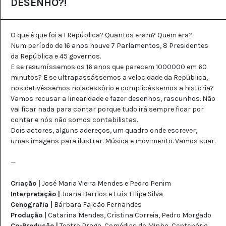
DESENHO?!
O que é que foi a I República? Quantos eram? Quem era?
Num período de 16 anos houve 7 Parlamentos, 8 Presidentes
da República e 45 governos.
E se resumíssemos os 16 anos que parecem 1000000 em 60
minutos? E se ultrapassássemos a velocidade da República,
nos detivéssemos no acessório e complicássemos a história?
Vamos recusar a linearidade e fazer desenhos, rascunhos. Não
vai ficar nada para contar porque tudo irá sempre ficar por
contar e nós não somos contabilistas.
Dois actores, alguns adereços, um quadro onde escrever,
umas imagens para ilustrar. Música e movimento. Vamos suar.
—
Criação |
José Maria Vieira Mendes e Pedro Penim
Interpretação |
Joana Barrios e Luís Filipe Silva
Cenografia |
Bárbara Falcão Fernandes
Produção |
Catarina Mendes, Cristina Correia, Pedro Morgado
Co-Produção |
Teatro Praga, Comédias do Minho, Centenário