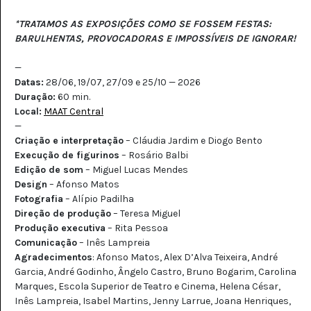
*TRATAMOS AS EXPOSIÇÕES COMO SE FOSSEM FESTAS:
BARULHENTAS, PROVOCADORAS E IMPOSSÍVEIS DE IGNORAR!
—
Datas:
28/06, 19/07, 27/09 e 25/10 — 2026
Duração:
60 min.
Local:
MAAT Central
—
Criação e interpretação
– Cláudia Jardim e Diogo Bento
Execução de figurinos
– Rosário Balbi
Edição de som
– Miguel Lucas Mendes
Design
– Afonso Matos
Fotografia
– Alípio Padilha
Direção de produção
– Teresa Miguel
Produção executiva
– Rita Pessoa
Comunicação
– Inês Lampreia
Agradecimentos
: Afonso Matos, Alex D’Alva Teixeira, André
Garcia, André Godinho, Ângelo Castro, Bruno Bogarim, Carolina
Marques, Escola Superior de Teatro e Cinema, Helena César,
Inês Lampreia, Isabel Martins, Jenny Larrue, Joana Henriques,