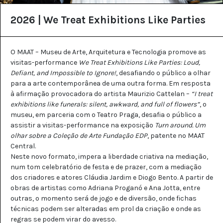
2026 | We Treat Exhibitions Like Parties
O MAAT – Museu de Arte, Arquitetura e Tecnologia promove as
visitas-performance
We Treat Exhibitions Like Parties: Loud,
Defiant, and Impossible to Ignore!
, desafiando o público a olhar
para a arte contemporânea de uma outra forma. Em resposta
à afirmação provocadora do artista Maurizio Cattelan –
“I treat
exhibitions like funerals: silent, awkward, and full of flowers”
, o
museu, em parceria com o Teatro Praga, desafia o público a
assistir a visitas-performance na exposição
Turn around. Um
olhar sobre a Coleção de Arte Fundação EDP
, patente no MAAT
Central.
Neste novo formato, impera a liberdade criativa na mediação,
num tom celebratório de festa e de prazer, com a mediação
dos criadores e atores Cláudia Jardim e Diogo Bento. A partir de
obras de artistas como Adriana Proganó e Ana Jotta, entre
outras, o momento será de jogo e de diversão, onde fichas
técnicas podem ser alteradas em prol da criação e onde as
regras se podem virar do avesso.