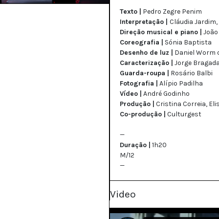
Texto |
Pedro Zegre Penim
Interpretação |
Cláudia Jardim,
Direção musical e piano |
João
Coreografia |
Sónia Baptista
Desenho de luz |
Daniel Worm 
Caracterização |
Jorge Bragad
Guarda-roupa |
Rosário Balbi
Fotografia |
Alípio Padilha
Vídeo |
André Godinho
Produção |
Cristina Correia, El
Co-produção |
Culturgest
—
Duração |
1h20
M/12
—
Video