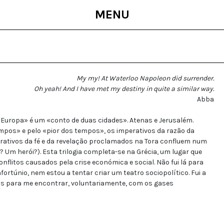
MENU
My my! At Waterloo Napoleon did surrender.
Oh yeah! And I have met my destiny in quite a similar way.
Abba
da Europa» é um «conto de duas cidades». Atenas e Jerusalém.
pos» e pelo «pior dos tempos», os imperativos da razão da
rativos da fé e da revelação proclamados na Tora confluem num
m herói?). Esta trilogia completa-se na Grécia, um lugar que
onflitos causados pela crise económica e social. Não fui lá para
rtúnio, nem estou a tentar criar um teatro sociopolítico. Fui a
nas para me encontrar, voluntariamente, com os gases