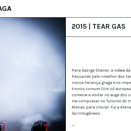
AGA
2015 | TEAR GAS
Para George Steiner, a «ideia 
Passando pelo «melhor dos tem
nossa herança grega e os impe
tronco comum (Um só europeu? U
comecei a visitar no auge dos c
me comprazer no Turismo do Info
Atenas para chorar. Fui a Ate
lacrimogéneos.
—