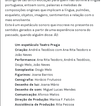
ditongo de tão difícil elocução para quem não domine a língua
portuguesa, entoam sons, palavras e melodias de
composições originais que implicam a língua, pulmões,
esqueleto, objetos, imagens, sentimentos e relação com o
meio envolvente.
Este é um espetáculo sonoro que inscreve no presente os
sentidos gerados a partir de uma experiência sonora do
passado, quando alguém disse:
ÃO
.
Um espetáculo Teatro Praga
Criação:
André e. Teodósio com Ana Rita Teodoro e
João Neves
Performance:
Ana Rita Teodoro, André e. Teodósio,
Diogo Melo, João Neves
Sonoplastia:
Diogo Melo
Figurinos:
Joana Barrios
Cenografia:
Horácio Frutuoso
Desenho de luz:
Joana Mário
Desenho de som:
Miguel Lucas Mendes
Comunicação:
Afonso Matos
Direção de Produção:
Marisa F. Falcón
Assistência de Produção:
Rita Pessoa