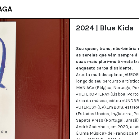
AGA
2024 | Blue Kida
Sou queer, trans, não-binária
as sereias que vêm sempre à 
suas mais pluri-multi-meta tr
enquanto carpa dissidente.
Artista multidisciplinar, AUROR
longo do seu percurso artísti
MANIAC» (Bélgica, Noruega, Po
«HETEROPTERA» (Lisboa, Porto),
área da música, editou «UND3R
«UTERUS» (EP).Em 2018, estre
(Estados Unidos, Inglaterra, Po
Sapata Press (Portugal, Brasil
André Godinho e, em 2020, a sér
É Uma Música» de Francisca Ma