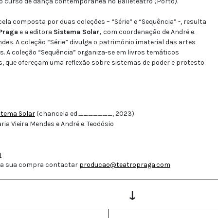
 o curso de dança contemporânea no Balleteatro (Porto).
composta por duas coleções – “Série” e “Sequência” -, resulta
 Praga
e a editora
Sistema Solar,
com coordenação de André e.
ndes. A coleção “Série” divulga o património imaterial das artes
 A coleção “Sequência” organiza-se em livros temáticos
as, que ofereçam uma reflexão sobre sistemas de poder e protesto
stema Solar
(chancela ed._______, 2023)
ria Vieira Mendes e André e. Teodósio
i
 a sua compra contactar
producao@teatropraga.com
↓