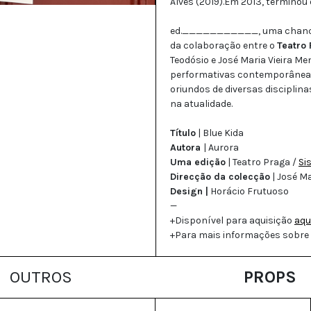
Alves (2019).Em 2013, terminou
ed.___________, uma chancela 
da colaboração entre o
Teatro
Teodósio e José Maria Vieira Me
performativas contemporâneas.
oriundos de diversas disciplin
na atualidade.
Título
| Blue Kida
Autora
| Aurora
Uma edição
| Teatro Praga /
Si
Direcção da colecção
| José Ma
Design |
Horácio Frutuoso
—
+Disponível para aquisição
aqu
+Para mais informações sobre
OUTROS
PROPS