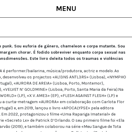
MENU
 e punk. Sou euforia de género, chameleon e corpa mutante. Sou
margem chorar. É fodido sobreviver enquanto corpa sexual nas
ansdimensões. Este livro deleita todos os traumas e violências
A é performer/bailarina, música/produtora, actriz e modelo. Ao
co, desenvolveu os projectos «AL13NS ANTL3RS» (Lisboa), «NYMPHO
rtugal), «AURORA DE AREIA» (Lisboa, Porto, Montemor),
 «VELVET N’ GOLDMINE» (Lisboa, Porto, Santa Maria da Feira).Na
W0RLD» (LP), «X V. AME3» (EP), «FLESH AGAINST FLESH» (LP) e
ou a curta-metragem «AURORA» em colaboração com Carlota Flor
rtugal) e, em 2019, lançou o livro «APOCALYPSE» pela editora
). Em 2022, protagonizou o filme «Uma Rapariga Imaterial» de
ie «Secreto Lx» de Patrick D’Orlando. O seu primeiro filme foi «Ela
rvão (2019), e também colaborou na série «Meu Sangue de Tota