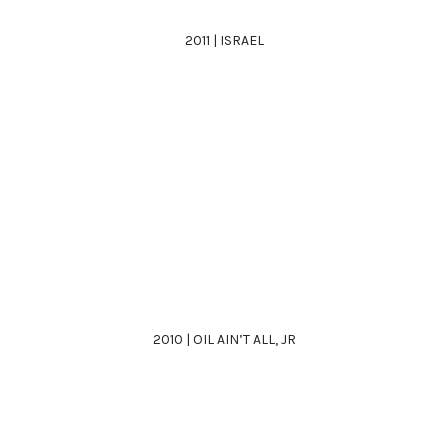
2011 | ISRAEL
2010 | OIL AIN’T ALL, JR